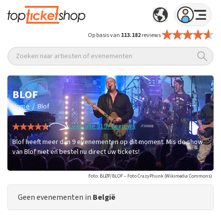
Op basis van
113.182
reviews
Zoeken naar artiesten of evenementen
BLOF
/
Home
Blof
Lees alle 319+ reviews
Blof heeft meer dan 9 evenementen op dit moment. Mis de show
van Blof niet en bestel nu direct uw tickets!
Foto: BLØF/BLOF – Foto CrazyPhunk (Wikimedia Commons)
Geen evenementen in
België