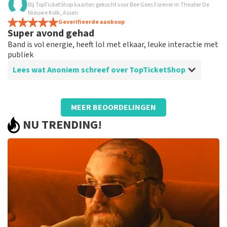
Bij TopTicketShop kaarten gekocht voor Bee Gees Forever in Theater De
niet zoveel ervaring.
Nieuwe Kolk, Assen
zoals het hoort
Geverifieerde aankoop
Super avond gehad
Band is vol energie, heeft lol met elkaar, leuke interactie met
publiek
Lees wat Anoniem schreef over TopTicketShop
Beoordeling van Anoniem over
TopTicketShop
MEER BEOORDELINGEN
Betrouwbaar
NU TRENDING!
Bij reservering en later de verplaatsing van het
optreden, werd alles keurig geregeld. Kreeg op tijd de
tickets en info voor de andere locatie. Top gereegeld!