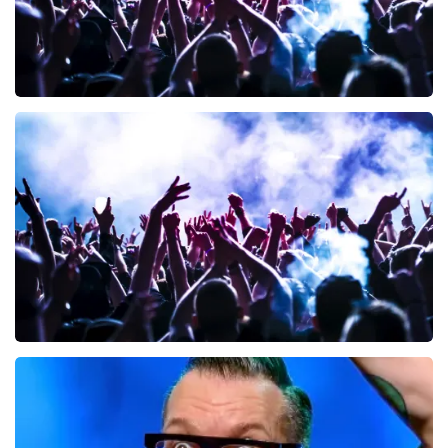
Megadeth
148
laatste 30 minuten
BESTEL NU
milk inc
61
laatste 30 minuten
BESTEL NU