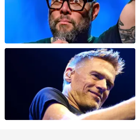
Alex Agnew
54
laatste 30 minuten
BESTEL NU
Bryan Adams
46
laatste 30 minuten