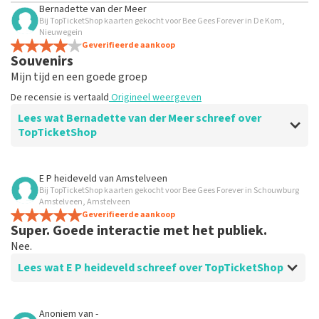
Bernadette van der Meer
Bij TopTicketShop kaarten gekocht voor Bee Gees Forever in De Kom,
Nieuwegein
Geverifieerde aankoop
Souvenirs
Mijn tijd en een goede groep
De recensie is vertaald
Origineel weergeven
Lees wat Bernadette van der Meer schreef over
TopTicketShop
Beoordeling van Bernadette van der Meer over
E P heideveld
van
Amstelveen
TopTicketShop
Bij TopTicketShop kaarten gekocht voor Bee Gees Forever in Schouwburg
Amstelveen, Amstelveen
Top
Geverifieerde aankoop
Super. Goede interactie met het publiek.
De recensie is vertaald
Origineel weergeven
Nee.
Lees wat E P heideveld schreef over TopTicketShop
Beoordeling van E P heideveld over
TopTicketShop
Anoniem
van
-