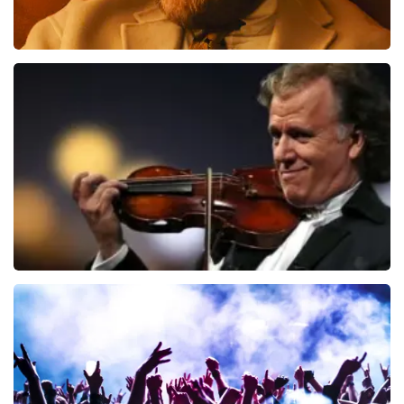
Teddy Swims
535
laatste 30 minuten
BESTEL NU
Andre Rieu
191
laatste 30 minuten
BESTEL NU