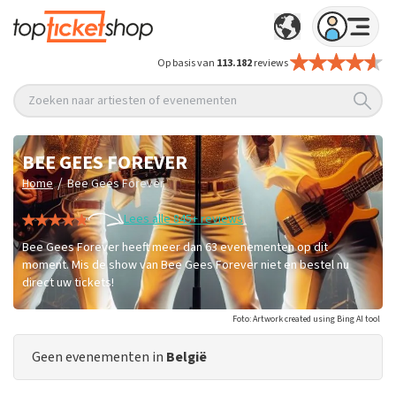
Op basis van
113.182
reviews
Zoeken naar artiesten of evenementen
BEE GEES FOREVER
/
Home
Bee Gees Forever
Lees alle 845+ reviews
Bee Gees Forever heeft meer dan 63 evenementen op dit
moment. Mis de show van Bee Gees Forever niet en bestel nu
direct uw tickets!
Foto: Artwork created using Bing AI tool
Geen evenementen in
België