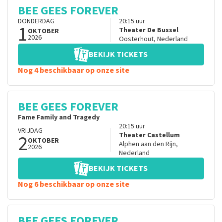
BEE GEES FOREVER
DONDERDAG
20:15
uur
1
Theater De Bussel
OKTOBER
2026
Oosterhout
,
Nederland
BEKIJK TICKETS
Nog 4 beschikbaar op onze site
BEE GEES FOREVER
Fame Family and Tragedy
20:15
uur
VRIJDAG
2
Theater Castellum
OKTOBER
Alphen aan den Rijn
,
2026
Nederland
BEKIJK TICKETS
Nog 6 beschikbaar op onze site
BEE GEES FOREVER