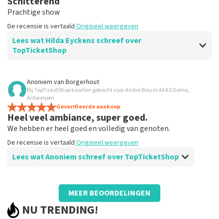
Schitterend
Duidelijk. Daar gaat het om
Prachtige show
De recensie is vertaald
Origineel weergeven
Lees wat Hilda Eyckens schreef over
TopTicketShop
Beoordeling van Hilda Eyckens over
TopTicketShop
Anoniem
van
Borgerhout
Bij TopTicketShop kaarten gekocht voor Andre Rieu in AFAS Dome,
Goed
Antwerpen
De recensie is vertaald
Geverifieerde aankoop
Origineel weergeven
Heel veel ambiance, super goed.
We hebben er heel goed en volledig van genoten.
De recensie is vertaald
Origineel weergeven
Lees wat Anoniem schreef over TopTicketShop
Beoordeling van Anoniem over
TopTicketShop
MEER BEOORDELINGEN
Spijtig dat we iemand moesten zoeken
NU TRENDING!
om tickets af te printen.