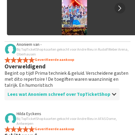
Anoniem
van
-
Bij TopTicketShop kaarten gekocht voor Andre Rieu in Rudolf Weber Arena,
Oberhausen
Geverifieerde aankoop
Overweldigend
Begint op tijd! Prima techniek & geluid. Verscheidene gasten
met dito repertoire ! De toegiften waren waanzinnig en
talrijk. En humoristisch
Lees wat Anoniem schreef over TopTicketShop
Beoordeling van Anoniem over
TopTicketShop
Hilda Eyckens
Bij TopTicketShop kaarten gekocht voor Andre Rieu in AFAS Dome,
Tickets werden zoals beloofd ruim op tijd
Antwerpen
verzonden
Geverifieerde aankoop