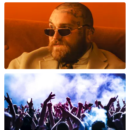
Is alles ging vlot voor ons. Wij zijn goed te been, anders
zou het moeilijk geweest zijn.. Top, heel goed liefst
niet tijdens de voorstelling naar het toilet of zo... Dat is
moeilijk
De recensie is vertaald
Origineel weergeven
Teddy Swims
425
laatste 30 minuten
BESTEL NU