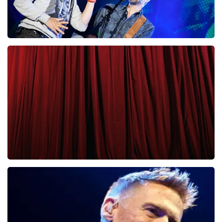
Clouseau
65
laatste 30 minuten
BESTEL NU
Cirque Du Soleil Ovo
56
laatste 30 minuten
BESTEL NU