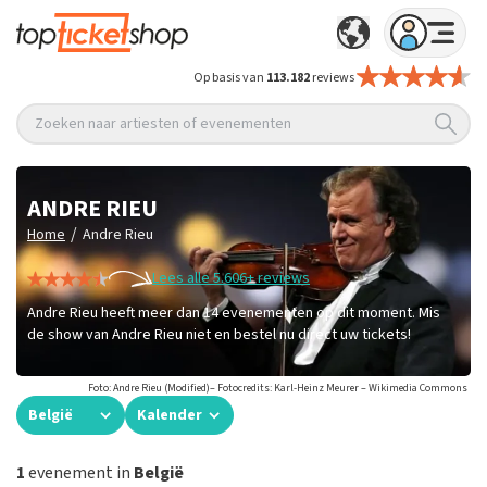
Op basis van
113.182
reviews
Zoeken naar artiesten of evenementen
ANDRE RIEU
/
Home
Andre Rieu
Lees alle 5.606+ reviews
Andre Rieu heeft meer dan 14 evenementen op dit moment. Mis
de show van Andre Rieu niet en bestel nu direct uw tickets!
Foto: Andre Rieu (Modified)– Fotocredits: Karl-Heinz Meurer – Wikimedia Commons
België
Kalender
1
evenement in
België