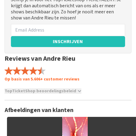
krijgt dan automatisch bericht van ons als er meer
shows beschikbaar zijn. Zo hoef je nooit meer een
show van Andre Rieu te missen!
INSCHRIJVEN
Reviews van Andre Rieu
Op basis van 5.606+ customer reviews
TopTicketShop beoordelingsbeleid
TopTicketShop verzamelt reviews van echte klanten. Het is
niet mogelijk om een review achter te laten als je geen
Afbeeldingen van klanten
tickets hebt aangeschaft bij TopTicketShop. Reviews met
grof taalgebruik en/of onwaarheden worden niet geplaatst.
Het kan enkele weken duren voordat een review wordt
geplaatst.