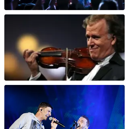
Megadeth
150
laatste 30 minuten
BESTEL NU
Andre Rieu
87
laatste 30 minuten
BESTEL NU