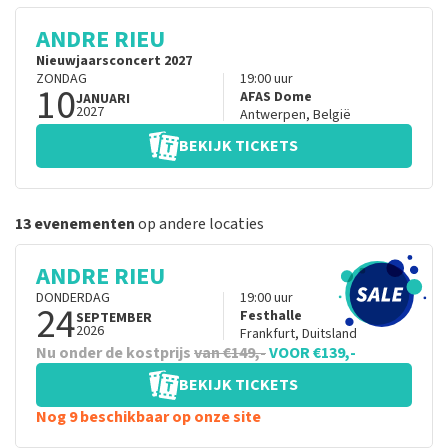
ANDRE RIEU
Nieuwjaarsconcert 2027
ZONDAG
19:00
uur
10
AFAS Dome
JANUARI
2027
Antwerpen
,
België
BEKIJK TICKETS
13 evenementen
op andere locaties
ANDRE RIEU
DONDERDAG
19:00
uur
24
Festhalle
SEPTEMBER
2026
Frankfurt
,
Duitsland
Nu onder de kostprijs
van €149,-
VOOR €139,-
BEKIJK TICKETS
Nog 9 beschikbaar op onze site