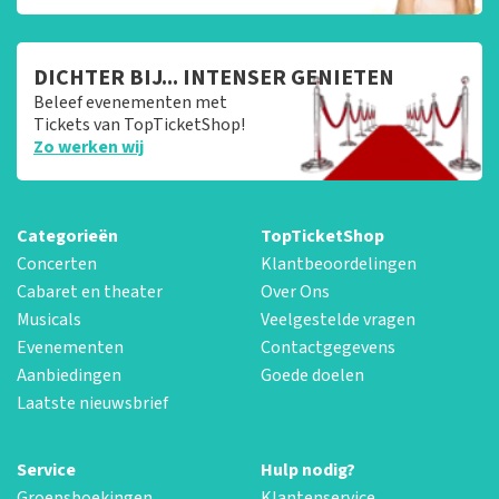
DICHTER BIJ... INTENSER GENIETEN
Beleef evenementen met
Tickets van TopTicketShop!
Zo werken wij
Categorieën
TopTicketShop
Concerten
Klantbeoordelingen
Cabaret en theater
Over Ons
Musicals
Veelgestelde vragen
Evenementen
Contactgegevens
Aanbiedingen
Goede doelen
Laatste nieuwsbrief
Service
Hulp nodig?
Groepsboekingen
Klantenservice