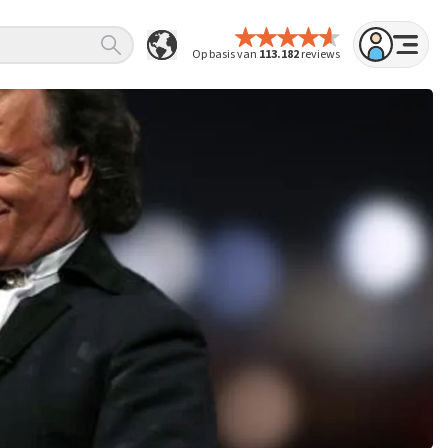
Op basis van
113.182
reviews