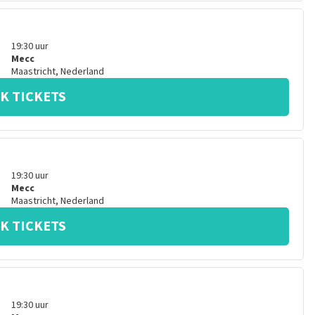
19:30
uur
Mecc
Maastricht
,
Nederland
K TICKETS
19:30
uur
Mecc
Maastricht
,
Nederland
K TICKETS
19:30
uur