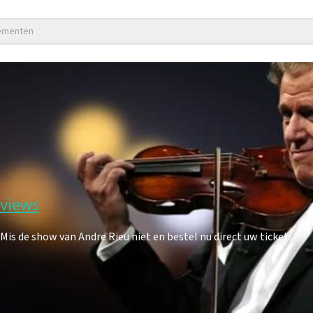
nementen
eviews
s de show van Andre Rieu niet en bestel nu direct uw tickets!