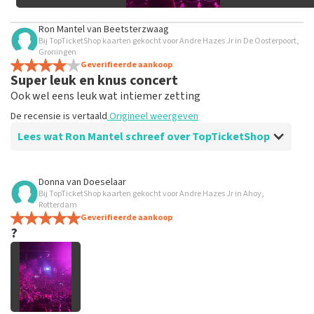
Ron Mantel
van
Beetsterzwaag
Bij TopTicketShop kaarten gekocht voor Andre Hazes Jr in De Oosterpoort,
Groningen
Geverifieerde aankoop
Super leuk en knus concert
Ook wel eens leuk wat intiemer zetting
De recensie is vertaald
Origineel weergeven
Lees wat Ron Mantel schreef over TopTicketShop
Beoordeling van Ron Mantel over
TopTicketShop
Donna van Doeselaar
Bij TopTicketShop kaarten gekocht voor Andre Hazes Jr in Ahoy,
Superleuk
Rotterdam
Prima geregeld
Geverifieerde aankoop
?
De recensie is vertaald
Origineel weergeven