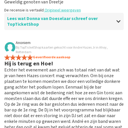
Geweldig genoten van Dreetje
De recensie is vertaald
Origineel weergeven
Lees wat Donna van Doeselaar schreef over
TopTicketShop
Beoordeling van Donna van Doeselaar over
TopTicketShop
Anoniem
Bij TopTicketShop kaarten gekocht voor Andre Hazes Jr in Ahoy,
Goed geregeld
Rotterdam
De recensie is vertaald
Geverifieerde aankoop
Origineel weergeven
Hij is terug en Hoe!
Echter het evenement aan zich was totaal niet van dat wat
je van heen Hazes concert mag verwachten. Om bij onze
plaatsen te komen moesten we door een volledige donkere
gang achter het podium lopen. Eenmaal bij de bar
aangekomen wist de bediening niet hoe ze een Gin tonic aan
moesten slaan dus dat duurde effe eer we ons drinken kregen.
Op de 2e ring was de bar gesloten dus iedereen moest naar de
bar op de 1e ring. De Dj in het voorprogramma had blijkbaar
niet door dat er een storing in zijn DJ set zat en daar naar
enkele minuten op gewezen werd. André en zijn band waren
beter dan ooit al kwam het geluid achterin de zaal soms wat