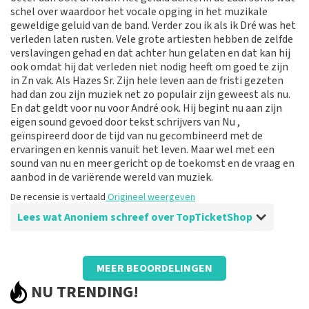
schel over waardoor het vocale opging in het muzikale
geweldige geluid van de band. Verder zou ik als ik Dré was het
verleden laten rusten. Vele grote artiesten hebben de zelfde
verslavingen gehad en dat achter hun gelaten en dat kan hij
ook omdat hij dat verleden niet nodig heeft om goed te zijn
in Zn vak. Als Hazes Sr. Zijn hele leven aan de fristi gezeten
had dan zou zijn muziek net zo populair zijn geweest als nu.
En dat geldt voor nu voor André ook. Hij begint nu aan zijn
eigen sound gevoed door tekst schrijvers van Nu ,
geïnspireerd door de tijd van nu gecombineerd met de
ervaringen en kennis vanuit het leven. Maar wel met een
sound van nu en meer gericht op de toekomst en de vraag en
aanbod in de variërende wereld van muziek.
De recensie is vertaald
Origineel weergeven
Lees wat Anoniem schreef over TopTicketShop
Beoordeling van Anoniem over
TopTicketShop
MEER BEOORDELINGEN
Goed verzorgd en klantvriendelijk
NU TRENDING!
De recensie is vertaald
Origineel weergeven