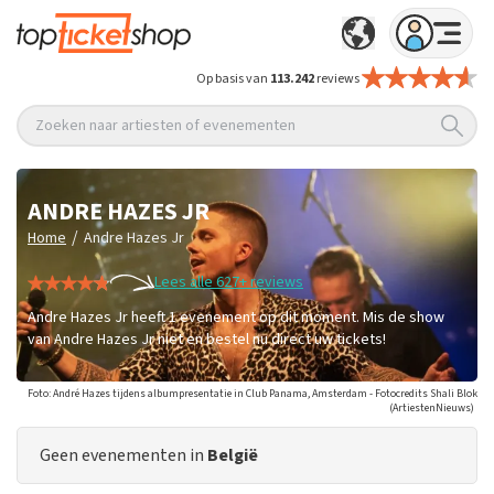
Op basis van
113.242
reviews
Zoeken naar artiesten of evenementen
ANDRE HAZES JR
/
Home
Andre Hazes Jr
Lees alle 627+ reviews
Andre Hazes Jr heeft 1 evenement op dit moment. Mis de show
van Andre Hazes Jr niet en bestel nu direct uw tickets!
Foto: André Hazes tijdens albumpresentatie in Club Panama, Amsterdam - Fotocredits Shali Blok
(ArtiestenNieuws)
Geen evenementen in
België