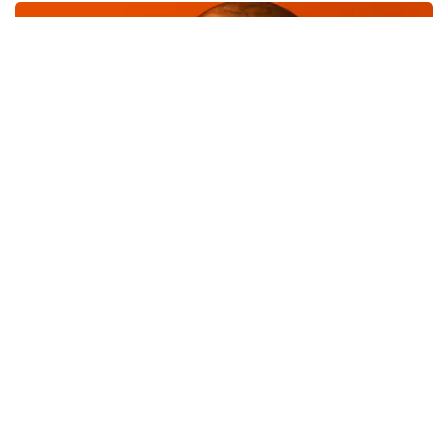
Teddy Swims
300
laatste 30 minuten
BESTEL NU