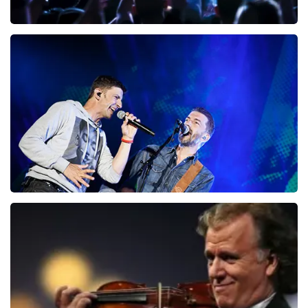
Megadeth
151
laatste 30 minuten
BESTEL NU
Clouseau
107
laatste 30 minuten
BESTEL NU