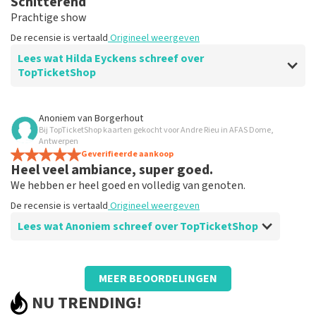
Schitterend
Duidelijk. Daar gaat het om
Prachtige show
De recensie is vertaald
Origineel weergeven
Lees wat Hilda Eyckens schreef over
TopTicketShop
Beoordeling van Hilda Eyckens over
TopTicketShop
Anoniem
van
Borgerhout
Bij TopTicketShop kaarten gekocht voor Andre Rieu in AFAS Dome,
Goed
Antwerpen
De recensie is vertaald
Geverifieerde aankoop
Origineel weergeven
Heel veel ambiance, super goed.
We hebben er heel goed en volledig van genoten.
De recensie is vertaald
Origineel weergeven
Lees wat Anoniem schreef over TopTicketShop
Beoordeling van Anoniem over
TopTicketShop
MEER BEOORDELINGEN
Spijtig dat we iemand moesten zoeken
NU TRENDING!
om tickets af te printen.