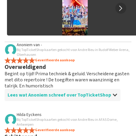
Anoniem
van
-
Bij TopTicketShop kaarten gekocht voor Andre Rieu in Rudolf Weber Arena,
Oberhausen
Geverifieerde aankoop
Overweldigend
Begint op tijd! Prima techniek & geluid. Verscheidene gasten
met dito repertoire ! De toegiften waren waanzinnig en
talrijk. En humoristisch
Lees wat Anoniem schreef over TopTicketShop
Beoordeling van Anoniem over
TopTicketShop
Hilda Eyckens
Bij TopTicketShop kaarten gekocht voor Andre Rieu in AFAS Dome,
Tickets werden zoals beloofd ruim op tijd
Antwerpen
verzonden
Geverifieerde aankoop