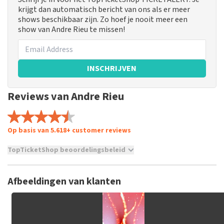
krijgt dan automatisch bericht van ons als er meer
shows beschikbaar zijn. Zo hoef je nooit meer een
show van Andre Rieu te missen!
INSCHRIJVEN
Reviews van Andre Rieu
Op basis van 5.618+ customer reviews
TopTicketShop beoordelingsbeleid
TopTicketShop verzamelt reviews van echte klanten. Het is
niet mogelijk om een review achter te laten als je geen
Afbeeldingen van klanten
tickets hebt aangeschaft bij TopTicketShop. Reviews met
grof taalgebruik en/of onwaarheden worden niet geplaatst.
Het kan enkele weken duren voordat een review wordt
geplaatst.