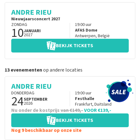
ANDRE RIEU
Nieuwjaarsconcert 2027
ZONDAG
19:00
uur
10
AFAS Dome
JANUARI
2027
Antwerpen
,
België
BEKIJK TICKETS
13 evenementen
op andere locaties
ANDRE RIEU
DONDERDAG
19:00
uur
24
Festhalle
SEPTEMBER
2026
Frankfurt
,
Duitsland
Nu onder de kostprijs
van €149,-
VOOR €139,-
BEKIJK TICKETS
Nog 9 beschikbaar op onze site