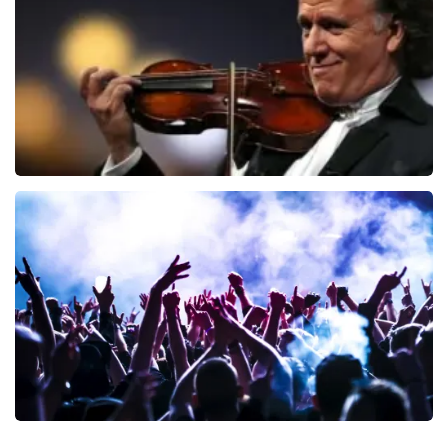
BESTEL NU
Andre Rieu
68
laatste 30 minuten
BESTEL NU