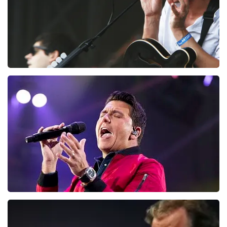
Editors
128
laatste 30 minuten
BESTEL NU
Jan Smit
95
laatste 30 minuten