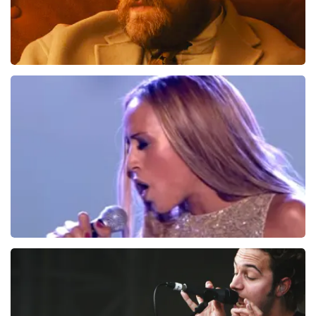
Teddy Swims
286
laatste 30 minuten
BESTEL NU
Glennis Grace
164
laatste 30 minuten
BESTEL NU