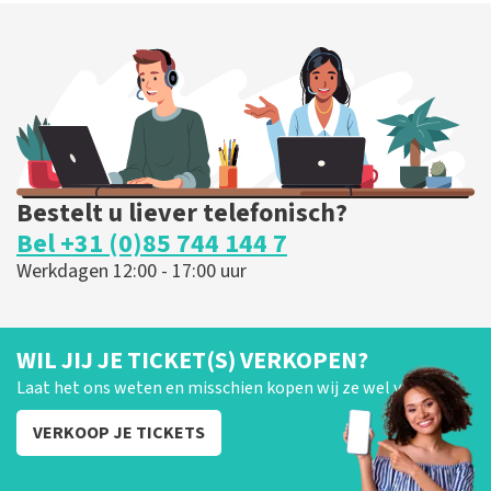
milk inc
68
laatste 30 minuten
BESTEL NU
Bestelt u liever telefonisch?
Bel +31 (0)85 744 144 7
Werkdagen 12:00 - 17:00 uur
WIL JIJ JE TICKET(S) VERKOPEN?
Laat het ons weten en misschien kopen wij ze wel van je!
VERKOOP JE TICKETS