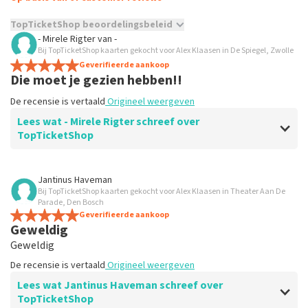
TopTicketShop beoordelingsbeleid
- Mirele Rigter
van
-
TopTicketShop verzamelt reviews van echte klanten. Het is
Bij TopTicketShop kaarten gekocht voor Alex Klaasen in De Spiegel, Zwolle
niet mogelijk om een review achter te laten als je geen
Geverifieerde aankoop
Die moet je gezien hebben!!
tickets hebt aangeschaft bij TopTicketShop. Reviews met
grof taalgebruik en/of onwaarheden worden niet geplaatst.
De recensie is vertaald
Origineel weergeven
Het kan enkele weken duren voordat een review wordt
geplaatst.
Lees wat - Mirele Rigter schreef over
TopTicketShop
Beoordeling van - Mirele Rigter over
TopTicketShop
Jantinus Haveman
Bij TopTicketShop kaarten gekocht voor Alex Klaasen in Theater Aan De
Z
Parade, Den Bosch
Geverifieerde aankoop
Geweldig
Geweldig
De recensie is vertaald
Origineel weergeven
Lees wat Jantinus Haveman schreef over
TopTicketShop