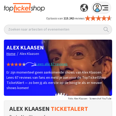
Op basis van
113.242
reviews
Zoeken naar artiesten of evenementen
ALEX KLAASEN
/
Home
Alex Klaasen
Lees alle 67 reviews
Er zijn momenteel geen aankomende shows van Alex Klaasen.
Lees 67 reviews van fans en meld je aan voor de TopTicketShop
TicketAlert — zo ben jij als eerste op de hoogte als er nieuwe
shows komen!
Foto: Alex Klaasen - Screenshot YouTube
ALEX KLAASEN
TICKETALERT