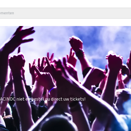
nementen
s
CINDC niet en bestel nu direct uw tickets!