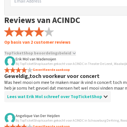
Reviews van ACINDC
Op basis van 2 customer reviews
TopTicketShop beoordelingsbeleid
Erik Mol
van
Wadenoijen
TopTicketShop verzamelt reviews van echte klanten. Het is niet
Bij TopTicketShop kaarten gekocht voor ACINDC in Theater De Leest, Waalwij
hebt aangeschaft bij TopTicketShop. Reviews met grof taalgeb
Geverifieerde aankoop
Geweldig,toch voorkeur voor concert
weken duren voordat een review wordt geplaatst.
Was heel mooi om mee te maken maar ik vind n concert toch mo
heb je soms het gevoel dat mensen het wel mooi vinden maar niet
Lees wat Erik Mol schreef over TopTicketShop
Beoordeling van Erik Mol over
TopTicketShop
Angelique Van Der Heijden
Bij TopTicketShop kaarten gekocht voor ACINDC in Schouwburg De Kring, Roo
Super geregeld maar vind de marge op de ticke
Geverifieerde aankoop