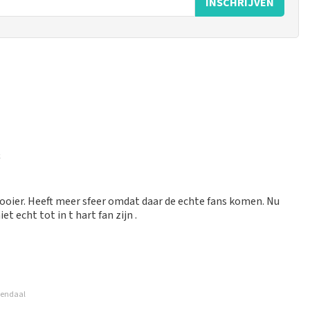
INSCHRIJVEN
 mogelijk om een review achter te laten als je geen tickets
k
ruik en/of onwaarheden worden niet geplaatst. Het kan enkele
oier. Heeft meer sfeer omdat daar de echte fans komen. Nu
 echt tot in t hart fan zijn .
sendaal
tprijs erg groot