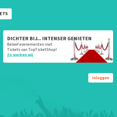
KETS
DICHTER BIJ... INTENSER GENIETEN
Beleef evenementen met
Tickets van TopTicketShop!
Zo werken wij
Inloggen