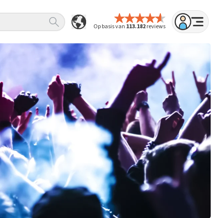
Op basis van
113.182
reviews