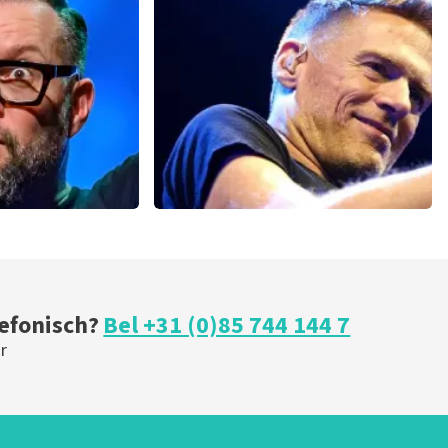
 minuten
148
laatste 30 minuten
U
BESTEL NU
w
Bryan Adams
minuten
46
laatste 30 minuten
BESTEL NU
lefonisch?
Bel +31 (0)85 744 144 7
r