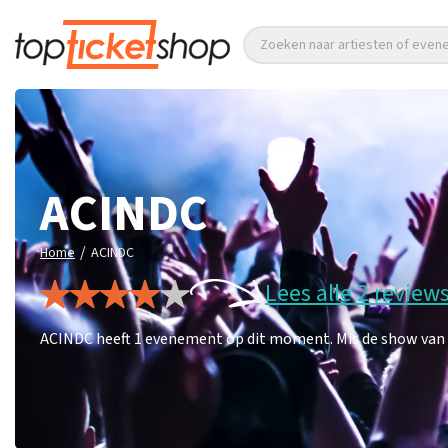
Zoeken naar artiesten of eve
ACINDC
/
Home
ACINDC
Lees alle 2 review
ACINDC heeft 1 evenement op dit moment. Mis de show van A