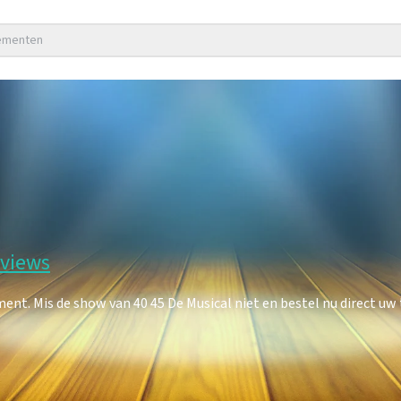
nementen
eviews
nt. Mis de show van 40 45 De Musical niet en bestel nu direct uw 