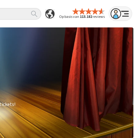
Op basis van
113.182
reviews
tickets!