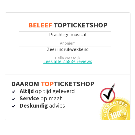
BELEEF
TOPTICKETSHOP
Prachtige musical
Anoniem
Zeer indrukwekkend
Hella Westdijk
Lees alle 2.588+ reviews
DAAROM
TOP
TICKETSHOP
Altijd
op tijd geleverd
Service
op maat
Deskundig
advies