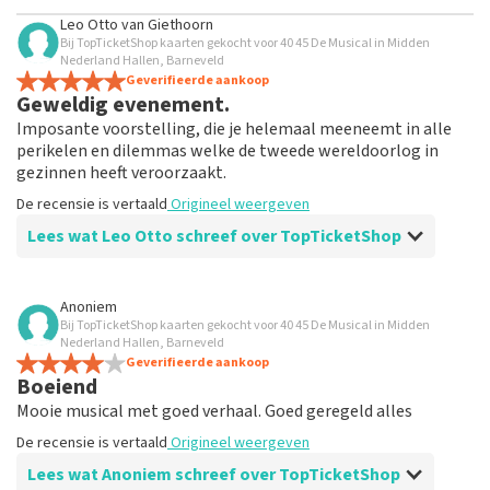
Leo Otto
van
Giethoorn
Bij TopTicketShop kaarten gekocht voor 40 45 De Musical in Midden
Nederland Hallen, Barneveld
Geverifieerde aankoop
Geweldig evenement.
Imposante voorstelling, die je helemaal meeneemt in alle
perikelen en dilemmas welke de tweede wereldoorlog in
gezinnen heeft veroorzaakt.
De recensie is vertaald
Origineel weergeven
Lees wat Leo Otto schreef over TopTicketShop
Beoordeling van Leo Otto over
TopTicketShop
Anoniem
Bij TopTicketShop kaarten gekocht voor 40 45 De Musical in Midden
Prima
Nederland Hallen, Barneveld
De recensie is vertaald
Geverifieerde aankoop
Origineel weergeven
Boeiend
Mooie musical met goed verhaal. Goed geregeld alles
De recensie is vertaald
Origineel weergeven
Lees wat Anoniem schreef over TopTicketShop