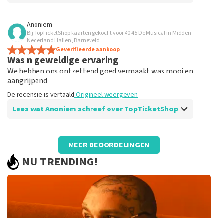
Beoordeling van Anoniem over
TopTicketShop
Anoniem
Bij TopTicketShop kaarten gekocht voor 40 45 De Musical in Midden
Klopt allemaal
Nederland Hallen, Barneveld
Werkte allemaal
Geverifieerde aankoop
Was n geweldige ervaring
De recensie is vertaald
Origineel weergeven
We hebben ons ontzettend goed vermaakt.was mooi en
aangrijpend
De recensie is vertaald
Origineel weergeven
Lees wat Anoniem schreef over TopTicketShop
Beoordeling van Anoniem over
TopTicketShop
MEER BEOORDELINGEN
Prima geregeld
NU TRENDING!
De recensie is vertaald
Origineel weergeven