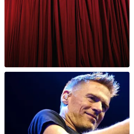
Clouseau
65
laatste 30 minuten
BESTEL NU
Cirque Du Soleil Ovo
56
laatste 30 minuten
BESTEL NU