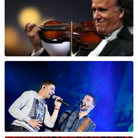
BESTEL NU
Andre Rieu
87
laatste 30 minuten
BESTEL NU