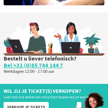
Bryan Adams
52
laatste 30 minuten
BESTEL NU
Bestelt u liever telefonisch?
Bel +31 (0)85 744 144 7
Werkdagen 12:00 - 17:00 uur
WIL JIJ JE TICKET(S) VERKOPEN?
Laat het ons weten en misschien kopen wij ze wel van je!
VERKOOP JE TICKETS