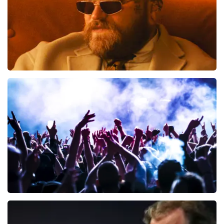
Teddy Swims
425
laatste 30 minuten
BESTEL NU
Megadeth
150
laatste 30 minuten