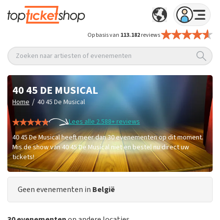
Op basis van
113.182
reviews
Zoeken naar artiesten of evenementen
40 45 DE MUSICAL
/
Home
40 45 De Musical
Lees alle 2.588+ reviews
40 45 De Musical heeft meer dan 30 evenementen op dit moment.
Mis de show van 40 45 De Musical niet en bestel nu direct uw
tickets!
Geen evenementen in
België
30 evenementen
op andere locaties