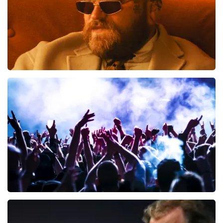
Teddy Swims
425
laatste 30 minuten
BESTEL NU
Megadeth
150
laatste 30 minuten