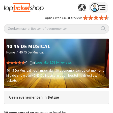
Op basis van
113.182
reviews
Zoeken naar artiesten of evenementen
40 45 DE MUSICAL
/
Home
40 45 De Musical
Lees alle 2.588+ reviews
40 45 De Musical heeft meer dan 30 evenementen op dit moment.
Mis de show van 40 45 De Musical niet en bestel nu direct uw
tickets!
Geen evenementen in
België
30 evenementen
op andere locaties