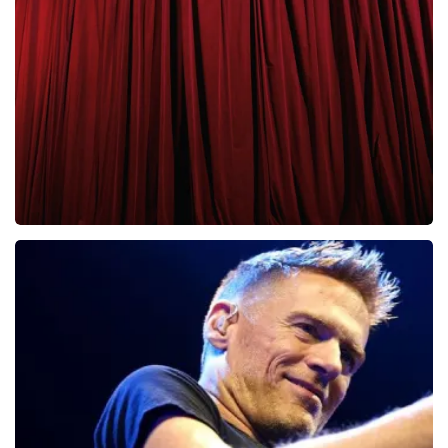
Clouseau
65
laatste 30 minuten
BESTEL NU
Cirque Du Soleil Ovo
56
laatste 30 minuten
BESTEL NU