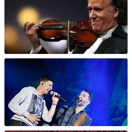
BESTEL NU
Andre Rieu
87
laatste 30 minuten
BESTEL NU