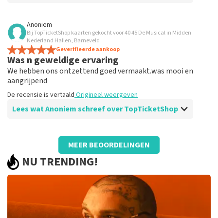
Beoordeling van Anoniem over
TopTicketShop
Anoniem
Bij TopTicketShop kaarten gekocht voor 40 45 De Musical in Midden
Klopt allemaal
Nederland Hallen, Barneveld
Werkte allemaal
Geverifieerde aankoop
Was n geweldige ervaring
De recensie is vertaald
Origineel weergeven
We hebben ons ontzettend goed vermaakt.was mooi en
aangrijpend
De recensie is vertaald
Origineel weergeven
Lees wat Anoniem schreef over TopTicketShop
Beoordeling van Anoniem over
TopTicketShop
MEER BEOORDELINGEN
Prima geregeld
NU TRENDING!
De recensie is vertaald
Origineel weergeven