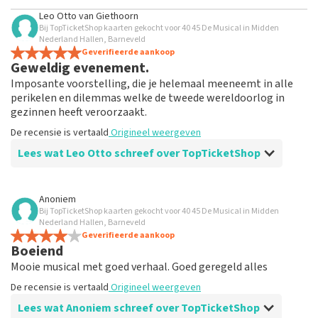
Leo Otto
van
Giethoorn
Bij TopTicketShop kaarten gekocht voor 40 45 De Musical in Midden
Nederland Hallen, Barneveld
Geverifieerde aankoop
Geweldig evenement.
Imposante voorstelling, die je helemaal meeneemt in alle
perikelen en dilemmas welke de tweede wereldoorlog in
gezinnen heeft veroorzaakt.
De recensie is vertaald
Origineel weergeven
Lees wat Leo Otto schreef over TopTicketShop
Beoordeling van Leo Otto over
TopTicketShop
Anoniem
Bij TopTicketShop kaarten gekocht voor 40 45 De Musical in Midden
Prima
Nederland Hallen, Barneveld
De recensie is vertaald
Geverifieerde aankoop
Origineel weergeven
Boeiend
Mooie musical met goed verhaal. Goed geregeld alles
De recensie is vertaald
Origineel weergeven
Lees wat Anoniem schreef over TopTicketShop